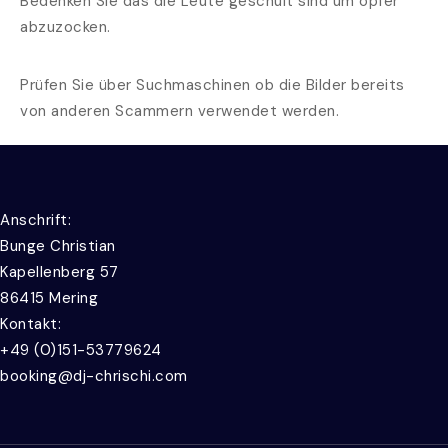
Bedenken Sie das die Leute geschult sind um opfer
abzuzocken.
Prüfen Sie über Suchmaschinen ob die Bilder bereits
von anderen Scammern verwendet werden.
Anschrift:
Bunge Christian
Kapellenberg 57
86415 Mering
Kontakt:
+49 (0)151-53779624
booking@dj-chrischi.com